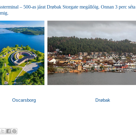
sterminal – 500-as járat
Drøbak Storgate
megállóig. Onnan 3 perc séta
mig.
carsborg Drøbak