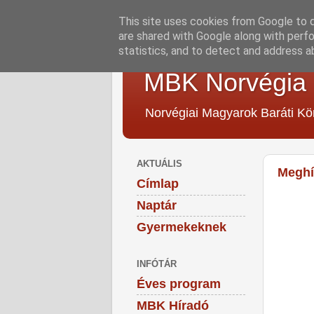
This site uses cookies from Google to de
are shared with Google along with perfo
statistics, and to detect and address a
MBK Norvégia
Norvégiai Magyarok Baráti Kö
AKTUÁLIS
Megh
Címlap
Naptár
Gyermekeknek
INFÓTÁR
Éves program
MBK Híradó