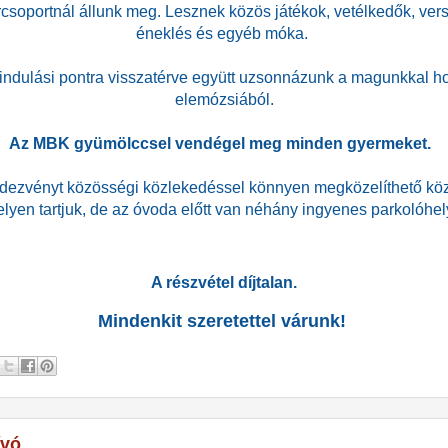
csoportnál állunk meg. Lesznek közös játékok,
vetélkedők, ver
éneklés és egyéb móka.
iindulási pontra visszatérve együtt uzsonnázunk a magunkkal ho
elemózsiából.
Az MBK gyümölccsel vendégel meg minden gyermeket.
dezvényt közösségi közlekedéssel könnyen megközelíthető kö
elyen tartjuk, de az óvoda előtt van néhány ingyenes parkolóhel
A részvétel díjtalan.
Mindenkit szeretettel várunk!
ívó