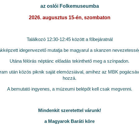
az oslói Folkemuseumba
2
026. augusztus 15-én, szombaton
Találkozó 12:30-12:45 között a főbejáratnál
kképzett idegenvezető mutatja be magyarul a skanzen nevezetesség
Utána félórás néptánc előadás tekinthető meg a színpadon.
ram után közös piknik saját elemózsiával, amihez az MBK pogácsáva
hozzá.
A bemutató ingyenes, a múzeumi belépőt kell csak megvenni.
Mindenkit szeretettel várunk!
a Magyarok Baráti köre