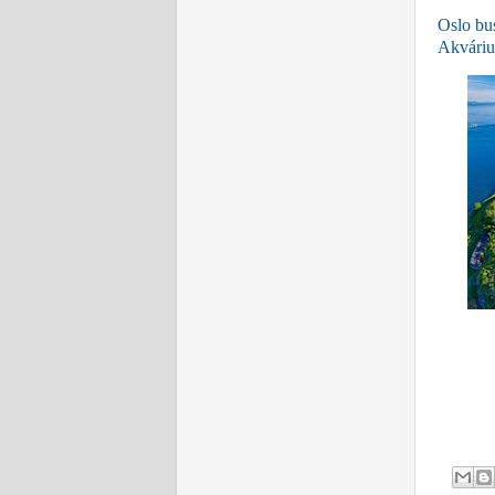
Oslo bus
Akváriu
Os