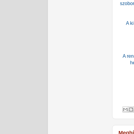
szobor
A k
A ren
h
Megh