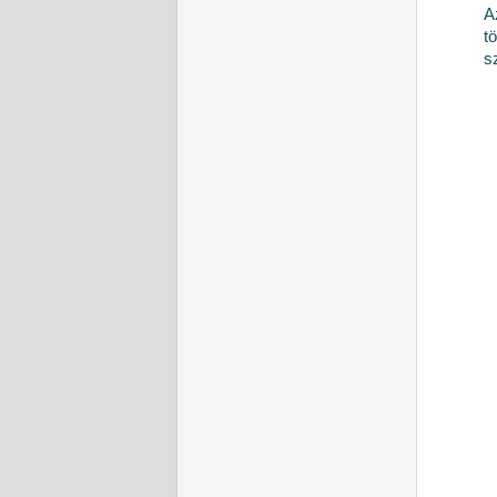
A
t
s