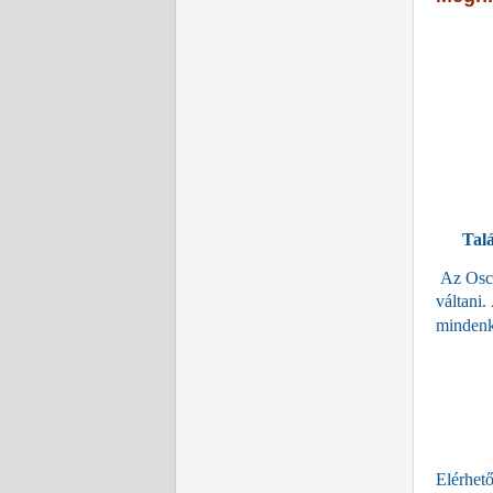
Talá
Az Osca
váltani.
mindenk
El
érhet