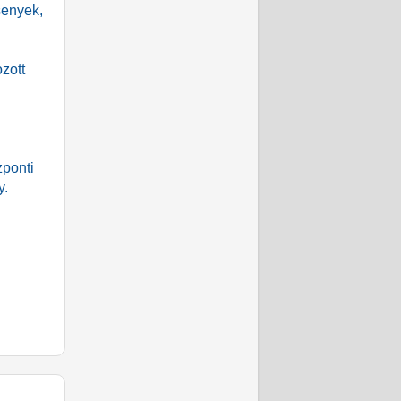
senyek,
zott
zponti
y.