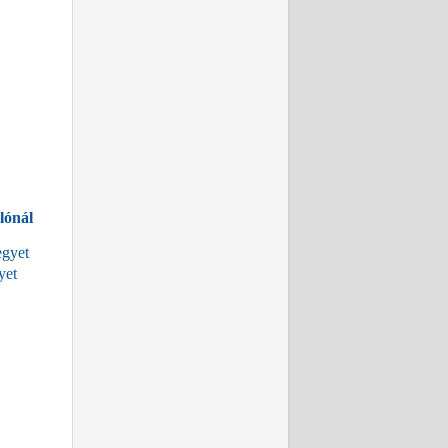
lónál
egyet
yet