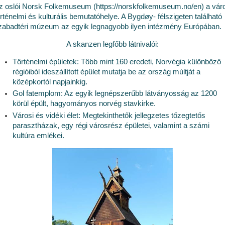
z oslói Norsk Folkemuseum (https://norskfolkemuseum.no/en) a vár
örténelmi és kulturális bemutatóhelye. A Bygdøy-
félszigeten található
zabadtéri múzeum az egyik legnagyobb ilyen intézmény Európában.
A skanzen legfőbb látnivalói:
Történelmi épületek: Több mint 160 eredeti, Norvégia különböző
régióiból ideszállított épület mutatja be az ország múltját a
középkortól napjainkig.
Gol fatemplom: Az egyik legnépszerűbb látványosság az 1200
körül épült, hagyományos norvég stavkirke.
Városi és vidéki élet: Megtekinthetők jellegzetes tőzegtetős
parasztházak, egy régi városrész épületei, valamint a számi
kultúra emlékei.