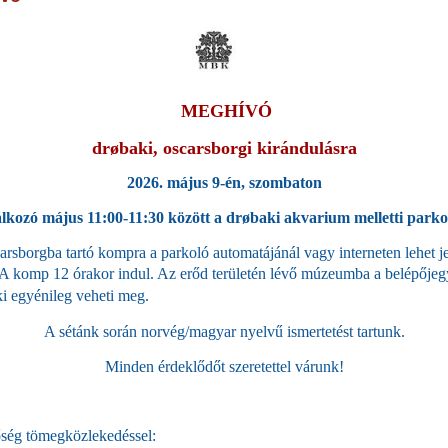
MEGHÍVÓ
drøbaki, oscarsborgi kirándulásra
2026. május 9-én, szombaton
lkozó május 11:00-11:30 között a drøbaki akvarium melletti parko
rsborgba tartó kompra a parkoló automatájánál vagy interneten lehet j
A komp 12 órakor indul. Az erőd területén lévő múzeumba a belépőjeg
i egyénileg veheti meg.
A sétánk során norvég/magyar nyelvű ismertetést tartunk.
Minden érdeklődőt szeretettel várunk!
őség tömegközlekedéssel: