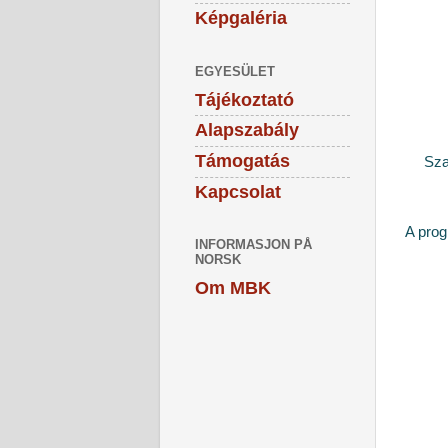
Képgaléria
EGYESÜLET
Tájékoztató
Alapszabály
Támogatás
Sza
Kapcsolat
A prog
INFORMASJON PÅ
NORSK
Om MBK