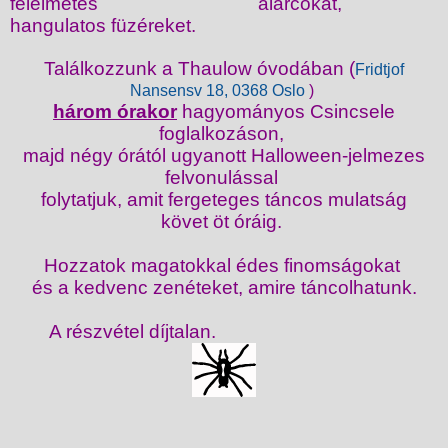
félelmetes álarcokat,
hangulatos füzéreket.
Találkozzunk a Thaulow óvodában (
Fridtjof
Nansensv 18, 0368 Oslo
)
három órakor
hagyományos Csincsele
foglalkozáson,
majd négy órától
ugyanott Halloween-jelmezes
felvonulással
folytatjuk,
amit fergeteges
t
áncos mulatság
követ
öt óráig.
Hozzatok magatokkal
édes finomságokat
és a kedvenc zenéteket,
amire táncolhatunk.
A részvétel díjtalan.