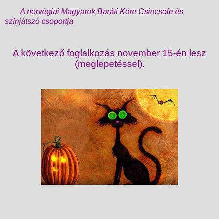
A norvégiai Magyarok Baráti Köre Csincsele és
színjátszó csoportja
A következ
ő
foglalkozás november 15-én lesz
(meglepetéssel).