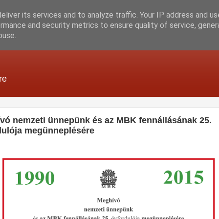
liver its services and to analyze traffic. Your IP address and u
rmance and security metrics to ensure quality of service, gene
buse.
re
vó nemzeti ünnepünk és az MBK fennállásának 25.
dulója megünneplésére