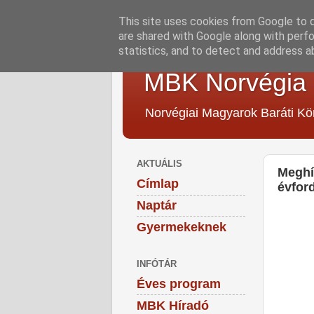
This site uses cookies from Google to de
are shared with Google along with perfo
statistics, and to detect and address a
MBK Norvégia
Norvégiai Magyarok Baráti Kö
AKTUÁLIS
Meghí
Címlap
évfor
Naptár
Gyermekeknek
INFÓTÁR
Éves program
MBK Híradó