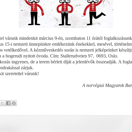
tel várunk mindenkit március 9-én, szombaton 11 órától foglalkozásun
us 15-i nemzeti ünnepünkre emlékezünk énekekkel, mesével, történelmi
os vetélkedővel. A kézműveskedés során is nemzeti jelképeinket készítjü
 a bogerudi nyitott óvoda. Cím: Stallerudveien 97,
0693, Oslo.
kozás ingyenes, de a terem bérleti díját a jelenlévők összeadják. A fogl
endrakással zárjuk.
t szeretettel várunk!
A norvégiai Magyarok Bar