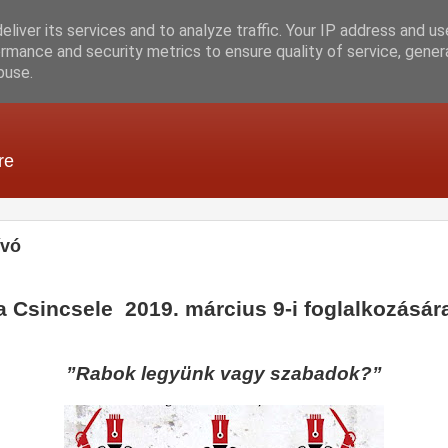
liver its services and to analyze traffic. Your IP address and u
rmance and security metrics to ensure quality of service, gene
buse.
re
ívó
a Csincsele 2019. március 9-i foglalkozásár
”Rabok legyünk vagy szabadok?”