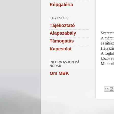
Képgaléria
EGYESÜLET
Tájékoztató
Alapszabály
Szeretet
A márci
Támogatás
és játék
Helyszín
Kapcsolat
A foglal
közös r
INFORMASJON PÅ
Mindenki
NORSK
Om MBK