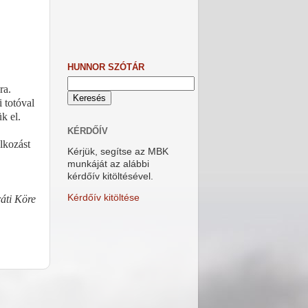
HUNNOR SZÓTÁR
kra.
 totóval
k el.
KÉRDŐÍV
alkozást
Kérjük, segítse az MBK
munkáját az alábbi
kérdőív kitöltésével.
Kérdőív kitöltése
áti Köre