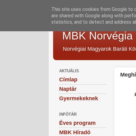
This site uses cookies from Google to de
are shared with Google along with perfo
statistics, and to detect and address a
MBK Norvégia
Norvégiai Magyarok Baráti Kö
AKTUÁLIS
Megh
Címlap
Naptár
Gyermekeknek
INFÓTÁR
Éves program
MBK Híradó