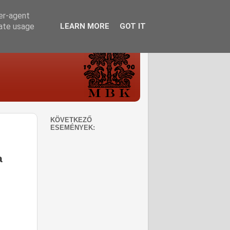
ser-agent
rate usage
LEARN MORE
GOT IT
KÖVETKEZŐ
ESEMÉNYEK:
a