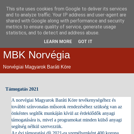
This site uses cookies from Google to deliver its services
and to analyze traffic. Your IP address and user-agent are
shared with Google along with performance and security
metrics to ensure quality of service, generate usage
statistics, and to detect and address abuse.
LEARN MORE
GOT IT
MBK Norvégia
Norvégiai Magyarok Baráti Köre
Támogatás 2021
A norvégiai Magyarok Baráti Köre tevékenységéhez és
további színvonalas műsorok rendezéséhez szükség van az
önkéntes segítők munkáján kívül az érdeklődők anyagi
támogatására is, mivel a programokat
minden külső anyagi
segítség nélkül szervezzük.
Az évi támogatási díj 2021-ra személyenként 400 korona,