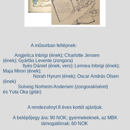
A műsorban fellépnek:
Angjelica Inbrigi (ének); Charlotte Jensen
(ének);
Gyárfás Levente (zongora)
Ilyés
Dániel (ének, vers); Lennea Inbrigi (ének);
Maja Miron (ének);
Norah Hyrum (ének);
Oscar
András
Olsen
(ének)
Solveig Norheim Andersen (zongorakíséret)
és
Y
uta
Oka (gitár)
A rendezvényt 8 éves kortól ajánljuk.
A belépőjegy ára: 90 NOK; gyermekeknek, az MBK
támogatóinak: 6
0 NOK