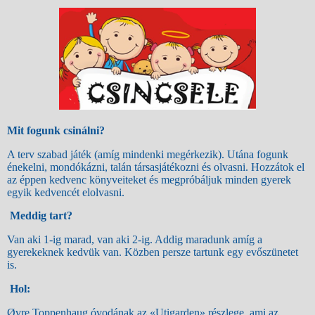
Mit fogunk csinálni?
A terv szabad játék (amíg mindenki megérkezik). Utána fogunk
énekelni, mondókázni, talán társasjátékozni és olvasni. Hozzátok el
az éppen kedvenc könyveiteket és megpróbáljuk minden gyerek
egyik kedvencét elolvasni.
Meddig tart?
Van aki 1-ig marad, van aki 2-ig. Addig maradunk amíg a
gyerekeknek kedvük van. Közben persze tartunk egy evőszünetet
is.
Hol:
Øvre Toppenhaug óvodának az «Utigarden» részlege, ami az