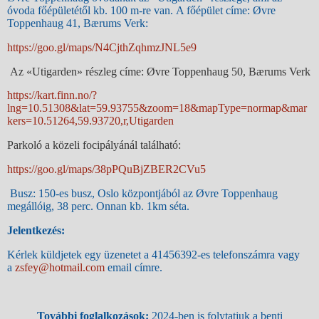
óvoda főépületétől kb. 100 m-re van.
A főépület címe: Øvre
Toppenhaug 41, Bærums Verk:
https://goo.gl/maps/N4CjthZqhmzJNL5e9
Az «Utigarden» részleg címe: Øvre Toppenhaug 50, Bærums Verk
https://kart.finn.no/?
lng=10.51308&lat=59.93755&zoom=18&mapType=normap&mar
kers=10.51264,59.93720,r,Utigarden
Parkoló a
közeli focipályánál található:
https://goo.gl/maps/38pPQuBjZBER2CVu5
Busz: 150-es busz, Oslo központjából az Øvre Toppenhaug
megállóig, 38 perc. Onnan kb. 1km séta.
Jelentkezés:
Kérlek küldjetek egy üzenetet a 41456392-es telefonszámra vagy
a
zsfey@hotmail.com
email címre.
További foglalkozások:
2024-ben is folytatjuk a benti