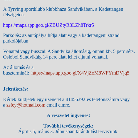
A Tyrving sportklubb klubbháza Sandvikában, a Kadettangen
félszigeten.
https://maps.app.goo.gl/ZBUZtyR3LZh8Trkr5
Parkolás: az autópálya hídja alatt vagy a kadettangeni strand
parkolójában.
Vonattal vagy busszal: A Sandvika állomásig, onnan kb. 5 perc séta.
Oslóból Sandvikáig 14 perc alatt lehet eljutni vonattal.
Az állomás és a
buszterminál:
https://maps.app.goo.gl/X4VjZoM8WFYmDVjq5
Jelentkezés:
Kérlek küldjetek egy üzenetet a 41456392-es telefonszámra vagy
a
zsfey@hotmail.com
email címre.
A rés
z
vétel ingyenes!
További tevékenységek:
Április 5, május 3. Júniusban kirándulást tervezünk.