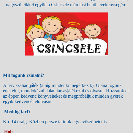
nagyszüleikkel együtt a Csincsele márciusi benti tevékenységére.
Mit fogunk csinálni?
A terv szabad játék (amíg mindenki megérkezik). Utána fogunk
énekelni, mondókázni, talán társasjátékozni és olvasni. Hozzátok el
az éppen kedvenc könyveiteket és megpróbáljuk minden gyerek
egyik kedvencét elolvasni.
Meddig tart?
Kb. 14 óráig. Közben persze tartunk egy evőszünetet is.
Hol: