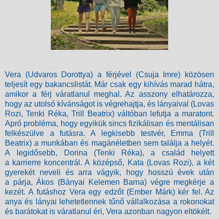
Vera (Udvaros Dorottya) a férjével (Csuja Imre) közösen
teljesít egy bakancslistát. Már csak egy kihívás marad hátra,
amikor a férj váratlanul meghal. Az asszony elhatározza,
hogy az utolsó kívánságot is végrehajtja, és lányaival (Lovas
Rozi, Tenki Réka, Trill Beatrix) váltóban lefutja a maratont.
Apró probléma, hogy egyikük sincs fizikálisan és mentálisan
felkészülve a futásra. A legkisebb testvér, Emma (Trill
Beatrix) a munkában és magánéletben sem találja a helyét.
A legidősebb, Dorina (Tenki Réka), a család helyett
a karrierre koncentrál. A középső, Kata (Lovas Rozi), a két
gyerekét neveli és arra vágyik, hogy hosszú évek után
a párja, Ákos (Bányai Kelemen Barna) végre megkérje a
kezét. A futáshoz Vera egy edzőt (Ember Márk) kér fel. Az
anya és lányai lehetetlennek tűnő vállalkozása a rokonokat
és barátokat is váratlanul éri, Vera azonban nagyon eltökélt.