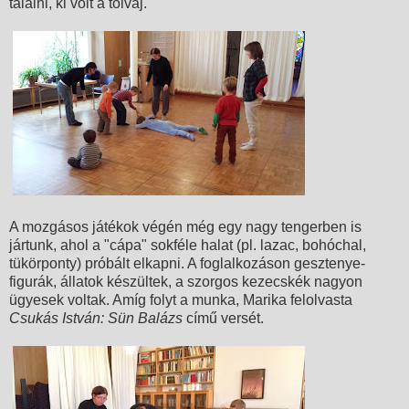
találni, ki volt a tolvaj.
A mozgásos játékok végén még egy nagy tengerben is
jártunk, ahol a "cápa" sokféle halat (pl. lazac, bohóchal,
tükörponty) próbált elkapni. A foglalkozáson gesztenye-
figurák, állatok készültek, a szorgos kezecskék nagyon
ügyesek voltak. Amíg folyt a munka, Marika felolvasta
Csukás István: Sün Balázs
című versét.