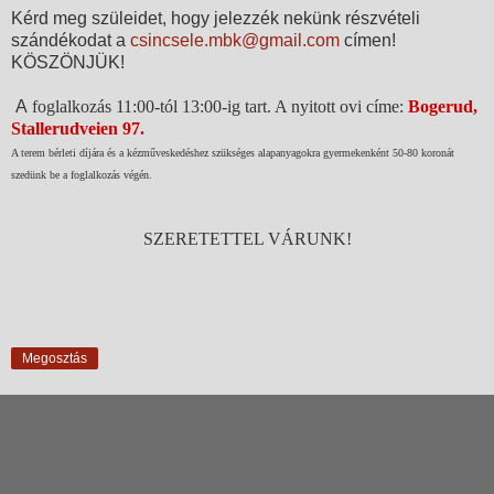
Kérd meg szüleidet, hogy jelezzék nekünk részvételi
szándékodat a
csincsele.mbk@gmail.com
címen!
KÖSZÖNJÜK!
A
foglalkozás 11:00-tól 13:00-ig tart. A nyitott ovi címe:
Bogerud,
Stallerudveien 97.
A terem bérleti díjára és a kézműveskedéshez szükséges alapanyagokra gyermekenként 50-80 koronát
szedünk be a foglalkozás végén.
SZERETETTEL VÁRUNK!
Megosztás