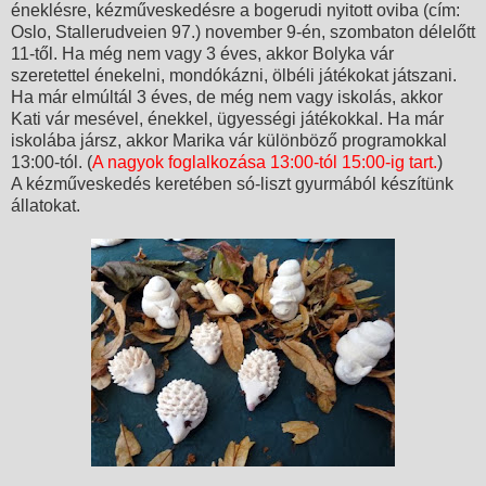
éneklésre, kézműveskedésre a bogerudi nyitott oviba (cím:
Oslo, Stallerudveien 97.) november 9-én, szombaton délelőtt
11-től. Ha még nem vagy 3 éves, akkor Bolyka vár
szeretettel énekelni, mondókázni, ölbéli játékokat játszani.
Ha már elmúltál 3 éves, de még nem vagy iskolás, akkor
Kati vár mesével, énekkel, ügyességi játékokkal. Ha már
iskolába jársz, akkor Marika vár különböző programokkal
13:00-tól. (
A nagyok foglalkozása 13:00-tól 15:00-ig tart.
)
A kézműveskedés keretében só-liszt gyurmából készítünk
állatokat.